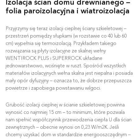
Izolacja ścian domu drewnianego –
folia paroizolacyjna i wiatroizolacja
Przyjrzymy się teraz izolacji cieplnej ściany szkieletowej –
przestrzeń pomiędzy słupkami (w rozstawie co 40 lub 60
cm) wypełnia się termoizolacją. Przykładem takiego
rozwiązania są płyty izolacyjne ze skalnej wełny
WENTIROCK PLUS i SUPERROCK układane
jednowarstwowo, wciśnięte w ruszt. Spośród wszystkich
materiałów izolacyjnych wełna skalna jest niepalna i posiada
mały opór dyfuzyjny – oznacza to, że dobrze przepuszcza
powietrze i zapobiega powstawaniu wilgoci.
Grubość izolacji cieplnej w ścianie szkieletowej powinna
wynosić co najmniej 15 cm – to minimum, które pozwala
nam spełnić współczynnik przewodzenia ciepła U dla ścian
zewnętrznych – obecnie wynosi on 0,23 W/m2K. Jeśli
chcemy uzyskać dom w standardzie energooszczędnym –