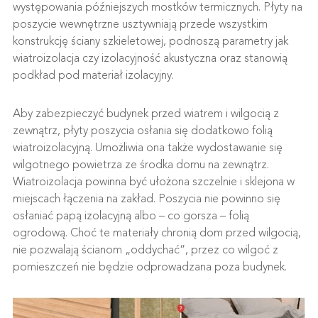
występowania późniejszych mostków termicznych. Płyty na
poszycie wewnętrzne usztywniają przede wszystkim
konstrukcję ściany szkieletowej, podnoszą parametry jak
wiatroizolacja czy izolacyjność akustyczna oraz stanowią
podkład pod materiał izolacyjny.
Aby zabezpieczyć budynek przed wiatrem i wilgocią z
zewnątrz, płyty poszycia osłania się dodatkowo folią
wiatroizolacyjną. Umożliwia ona także wydostawanie się
wilgotnego powietrza ze środka domu na zewnątrz.
Wiatroizolacja powinna być ułożona szczelnie i sklejona w
miejscach łączenia na zakład. Poszycia nie powinno się
osłaniać papą izolacyjną albo – co gorsza – folią
ogrodową. Choć te materiały chronią dom przed wilgocią,
nie pozwalają ścianom „oddychać”, przez co wilgoć z
pomieszczeń nie będzie odprowadzana poza budynek.