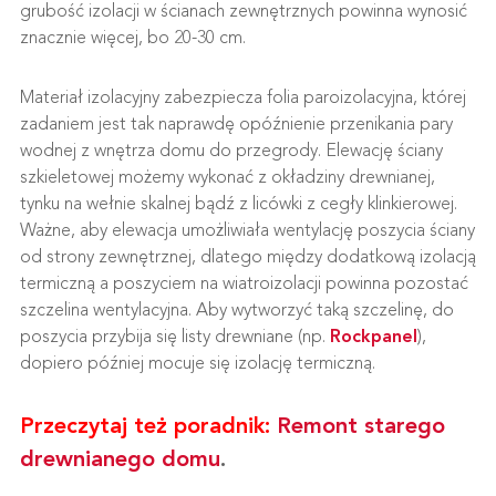
grubość izolacji w ścianach zewnętrznych powinna wynosić
znacznie więcej, bo 20-30 cm.
Materiał izolacyjny zabezpiecza folia paroizolacyjna, której
zadaniem jest tak naprawdę opóźnienie przenikania pary
wodnej z wnętrza domu do przegrody. Elewację ściany
szkieletowej możemy wykonać z okładziny drewnianej,
tynku na wełnie skalnej bądź z licówki z cegły klinkierowej.
Ważne, aby elewacja umożliwiała wentylację poszycia ściany
od strony zewnętrznej, dlatego między dodatkową izolacją
termiczną a poszyciem na wiatroizolacji powinna pozostać
szczelina wentylacyjna. Aby wytworzyć taką szczelinę, do
poszycia przybija się listy drewniane (np.
Rockpanel
),
dopiero później mocuje się izolację termiczną.
Przeczytaj też poradnik:
Remont starego
drewnianego domu
.