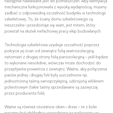
następnie nawiewane jest do pomieszczeń. Aby wentylacja
mechaniczna funkcjonowała z wysoką wydajnością, musimy
zadbać o odpowiednią szczelność budynku w technologii
szkieletowej. To, że ściany domu szkieletowego są
nieszczelne i przedostaje się wiatr, jest mitem, który
powstał na skutek niefachowej pracy ekip budowlanych.
Technologia szkieletowa uzyskuje szczelność poprzez
pokrycie jej ścian od zewnątrz folią wiatroizolacyjną,
natomiast z drugiej strony folią paroizolacyjną – jeśli będzie
to wykonane niesolidnie, wówczas może dochodzić do
przepływów powietrza z zewnątrz. Ważne, aby połączenia
pasów jednej i drugiej folii były uszczelnione np.
jednostronną taśmą samoprzylepną, uzbrojoną włóknem
poliestrowym (takie taśmy sprzedawane są zazwyczaj
przez producenta folii).
Ważne są również ościeżnice okien i drzwi – te z kolei