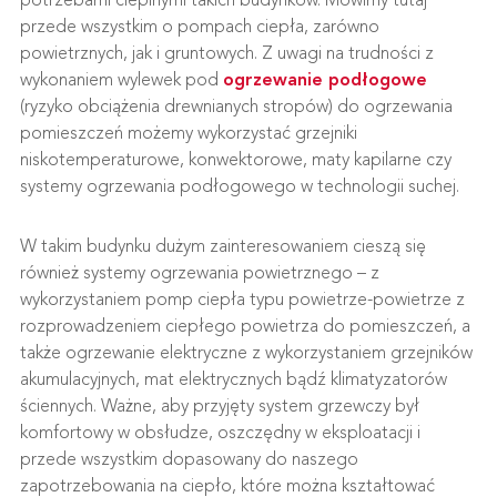
potrzebami cieplnymi takich budynków. Mówimy tutaj
przede wszystkim o pompach ciepła, zarówno
powietrznych, jak i gruntowych. Z uwagi na trudności z
wykonaniem wylewek pod
ogrzewanie podłogowe
(ryzyko obciążenia drewnianych stropów) do ogrzewania
pomieszczeń możemy wykorzystać grzejniki
niskotemperaturowe, konwektorowe, maty kapilarne czy
systemy ogrzewania podłogowego w technologii suchej.
W takim budynku dużym zainteresowaniem cieszą się
również systemy ogrzewania powietrznego – z
wykorzystaniem pomp ciepła typu powietrze-powietrze z
rozprowadzeniem ciepłego powietrza do pomieszczeń, a
także ogrzewanie elektryczne z wykorzystaniem grzejników
akumulacyjnych, mat elektrycznych bądź klimatyzatorów
ściennych. Ważne, aby przyjęty system grzewczy był
komfortowy w obsłudze, oszczędny w eksploatacji i
przede wszystkim dopasowany do naszego
zapotrzebowania na ciepło, które można kształtować