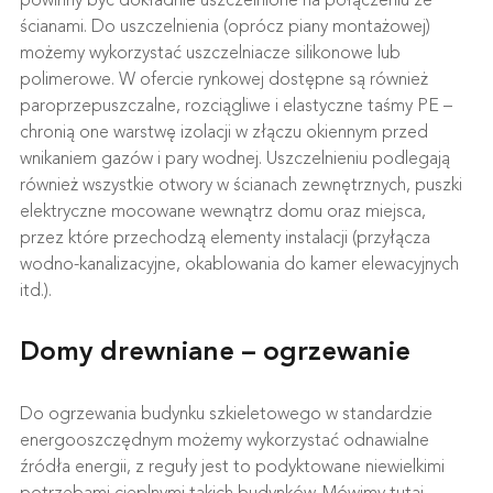
powinny być dokładnie uszczelnione na połączeniu ze
ścianami. Do uszczelnienia (oprócz piany montażowej)
możemy wykorzystać uszczelniacze silikonowe lub
polimerowe. W ofercie rynkowej dostępne są również
paroprzepuszczalne, rozciągliwe i elastyczne taśmy PE –
chronią one warstwę izolacji w złączu okiennym przed
wnikaniem gazów i pary wodnej. Uszczelnieniu podlegają
również wszystkie otwory w ścianach zewnętrznych, puszki
elektryczne mocowane wewnątrz domu oraz miejsca,
przez które przechodzą elementy instalacji (przyłącza
wodno-kanalizacyjne, okablowania do kamer elewacyjnych
itd.).
Domy drewniane – ogrzewanie
Do ogrzewania budynku szkieletowego w standardzie
energooszczędnym możemy wykorzystać odnawialne
źródła energii, z reguły jest to podyktowane niewielkimi