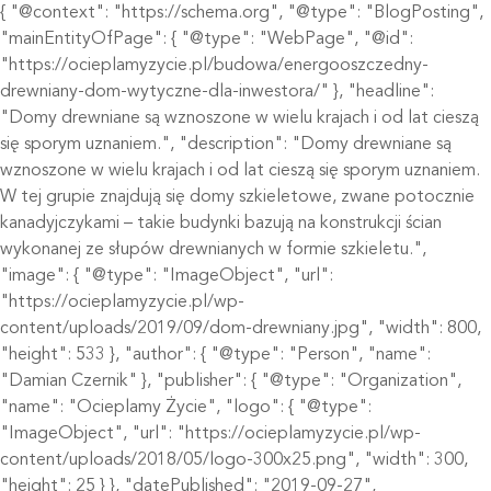
{ "@context": "https://schema.org", "@type": "BlogPosting",
"mainEntityOfPage": { "@type": "WebPage", "@id":
"https://ocieplamyzycie.pl/budowa/energooszczedny-
drewniany-dom-wytyczne-dla-inwestora/" }, "headline":
"Domy drewniane są wznoszone w wielu krajach i od lat cieszą
się sporym uznaniem.", "description": "Domy drewniane są
wznoszone w wielu krajach i od lat cieszą się sporym uznaniem.
W tej grupie znajdują się domy szkieletowe, zwane potocznie
kanadyjczykami – takie budynki bazują na konstrukcji ścian
wykonanej ze słupów drewnianych w formie szkieletu.",
"image": { "@type": "ImageObject", "url":
"https://ocieplamyzycie.pl/wp-
content/uploads/2019/09/dom-drewniany.jpg", "width": 800,
"height": 533 }, "author": { "@type": "Person", "name":
"Damian Czernik" }, "publisher": { "@type": "Organization",
"name": "Ocieplamy Życie", "logo": { "@type":
"ImageObject", "url": "https://ocieplamyzycie.pl/wp-
content/uploads/2018/05/logo-300x25.png", "width": 300,
"height": 25 } }, "datePublished": "2019-09-27",