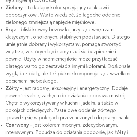
się z higieną i czystością.
Zielony
– to kolejny kolor sprzyjający relaksowi i
odpoczynkowi. Warto wiedzieć, że łagodne odcienie
zielonego zmniejszają napięcie mięśniowe.
Brąz
– bliski krewny beżów kojarzy się z wnętrzami
klasycznymi, o solidnych, stabilnych podstawach. Dlatego
umiejętnie dobrany i wykorzystany, pomaga stworzyć
wnętrze, w którym będziemy czuć się bezpiecznie i
pewnie. Użyty w nadmiernej ilości może przytłaczać,
dlatego warto go zestawiać z innymi kolorami. Doskonale
wygląda z bielą, ale też pięknie komponuje się z wszelkimi
odcieniami niebieskiego.
Żółty
– jest radosny, ekspresyjny i energetyczny. Dodaje
pewności siebie, zachęca do działania i poprawia nastrój.
Chętnie wykorzystywany w kuchni i jadalni, a także w
pokojach dziecięcych. Pastelowe odcienie żółtego
sprawdzą się w pokojach przeznaczonych do pracy i nauki.
Czerwony
– jest kolorem mocnym, zdecydowanym,
intensywnym. Pobudza do działania podobnie, jak żółty i