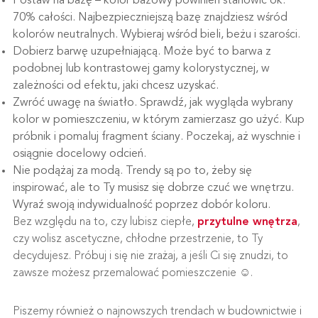
Postaw na bazę – kolor bazowy powinien stanowić ok.
70% całości. Najbezpieczniejszą bazę znajdziesz wśród
kolorów neutralnych. Wybieraj wśród bieli, beżu i szarości.
Dobierz barwę uzupełniającą. Może być to barwa z
podobnej lub kontrastowej gamy kolorystycznej, w
zależności od efektu, jaki chcesz uzyskać.
Zwróć uwagę na światło. Sprawdź, jak wygląda wybrany
kolor w pomieszczeniu, w którym zamierzasz go użyć. Kup
próbnik i pomaluj fragment ściany. Poczekaj, aż wyschnie i
osiągnie docelowy odcień.
Nie podążaj za modą. Trendy są po to, żeby się
inspirować, ale to Ty musisz się dobrze czuć we wnętrzu.
Wyraź swoją indywidualność poprzez dobór koloru.
Bez względu na to, czy lubisz ciepłe,
przytulne wnętrza
,
czy wolisz ascetyczne, chłodne przestrzenie, to Ty
decydujesz. Próbuj i się nie zrażaj, a jeśli Ci się znudzi, to
zawsze możesz przemalować pomieszczenie ☺.
Piszemy również o najnowszych trendach w budownictwie i