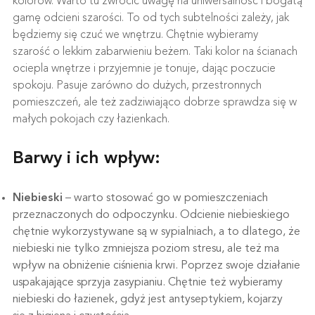
kolorów. Warto tu zwrócić uwagę na uniwersalność i bogatą
gamę odcieni szarości. To od tych subtelności zależy, jak
będziemy się czuć we wnętrzu. Chętnie wybieramy
szarość o lekkim zabarwieniu beżem. Taki kolor na ścianach
ociepla wnętrze i przyjemnie je tonuje, dając poczucie
spokoju. Pasuje zarówno do dużych, przestronnych
pomieszczeń, ale też zadziwiająco dobrze sprawdza się w
małych pokojach czy łazienkach.
Barwy i ich wpływ:
Niebieski
– warto stosować go w pomieszczeniach
przeznaczonych do odpoczynku. Odcienie niebieskiego
chętnie wykorzystywane są w sypialniach, a to dlatego, że
niebieski nie tylko zmniejsza poziom stresu, ale też ma
wpływ na obniżenie ciśnienia krwi. Poprzez swoje działanie
uspakajające sprzyja zasypianiu. Chętnie też wybieramy
niebieski do łazienek, gdyż jest antyseptykiem, kojarzy