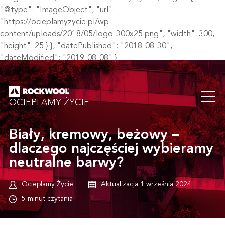
"@type": "ImageObject", "url":
"https://ocieplamyzycie.pl/wp-
content/uploads/2018/05/logo-300x25.png", "width": 300,
"height": 25 } }, "datePublished": "2018-08-30",
"dateModified": "2019-08-08" }
OCIEPLAMY ŻYCIE
Biały, kremowy, beżowy –
dlaczego najczęściej wybieramy
neutralne barwy?
Ocieplamy Życie
Aktualizacja 1 września 2024
5 minut czytania