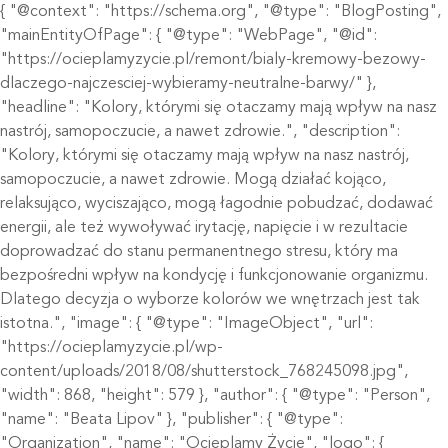
{ "@context": "https://schema.org", "@type": "BlogPosting",
"mainEntityOfPage": { "@type": "WebPage", "@id":
"https://ocieplamyzycie.pl/remont/bialy-kremowy-bezowy-
dlaczego-najczesciej-wybieramy-neutralne-barwy/" },
"headline": "Kolory, którymi się otaczamy mają wpływ na nasz
nastrój, samopoczucie, a nawet zdrowie.", "description":
"Kolory, którymi się otaczamy mają wpływ na nasz nastrój,
samopoczucie, a nawet zdrowie. Mogą działać kojąco,
relaksująco, wyciszająco, mogą łagodnie pobudzać, dodawać
energii, ale też wywoływać irytację, napięcie i w rezultacie
doprowadzać do stanu permanentnego stresu, który ma
bezpośredni wpływ na kondycję i funkcjonowanie organizmu.
Dlatego decyzja o wyborze kolorów we wnętrzach jest tak
istotna.", "image": { "@type": "ImageObject", "url":
"https://ocieplamyzycie.pl/wp-
content/uploads/2018/08/shutterstock_768245098.jpg",
"width": 868, "height": 579 }, "author": { "@type": "Person",
"name": "Beata Lipov" }, "publisher": { "@type":
"Organization", "name": "Ocieplamy Życie", "logo": {