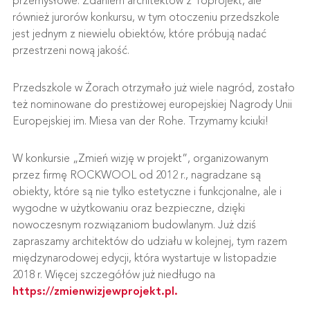
przemysłowe. Zdaniem architektów z Toprojekt, ale
również jurorów konkursu, w tym otoczeniu przedszkole
jest jednym z niewielu obiektów, które próbują nadać
przestrzeni nową jakość.
Przedszkole w Żorach otrzymało już wiele nagród, zostało
też nominowane do prestiżowej europejskiej Nagrody Unii
Europejskiej im. Miesa van der Rohe. Trzymamy kciuki!
W konkursie „Zmień wizję w projekt”, organizowanym
przez firmę ROCKWOOL od 2012 r., nagradzane są
obiekty, które są nie tylko estetyczne i funkcjonalne, ale i
wygodne w użytkowaniu oraz bezpieczne, dzięki
nowoczesnym rozwiązaniom budowlanym. Już dziś
zapraszamy architektów do udziału w kolejnej, tym razem
międzynarodowej edycji, która wystartuje w listopadzie
2018 r. Więcej szczegółów już niedługo na
https://zmienwizjewprojekt.pl.