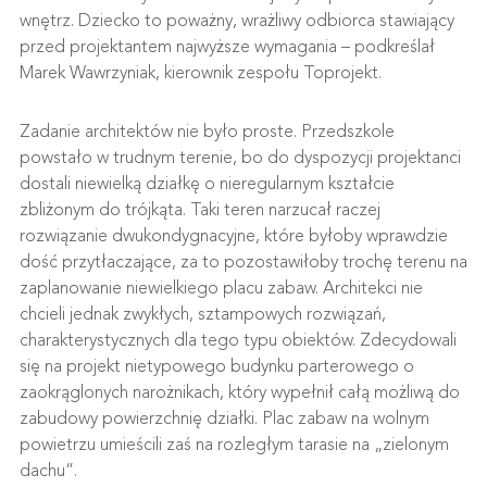
wnętrz. Dziecko to poważny, wrażliwy odbiorca stawiający
przed projektantem najwyższe wymagania – podkreślał
Marek Wawrzyniak, kierownik zespołu Toprojekt.
Zadanie architektów nie było proste. Przedszkole
powstało w trudnym terenie, bo do dyspozycji projektanci
dostali niewielką działkę o nieregularnym kształcie
zbliżonym do trójkąta. Taki teren narzucał raczej
rozwiązanie dwukondygnacyjne, które byłoby wprawdzie
dość przytłaczające, za to pozostawiłoby trochę terenu na
zaplanowanie niewielkiego placu zabaw. Architekci nie
chcieli jednak zwykłych, sztampowych rozwiązań,
charakterystycznych dla tego typu obiektów. Zdecydowali
się na projekt nietypowego budynku parterowego o
zaokrąglonych narożnikach, który wypełnił całą możliwą do
zabudowy powierzchnię działki. Plac zabaw na wolnym
powietrzu umieścili zaś na rozległym tarasie na „zielonym
dachu”.