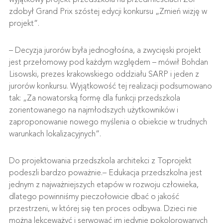
zdobył Grand Prix szóstej edycji konkursu „Zmień wizję w
projekt”.
– Decyzja jurorów była jednogłośna, a zwycięski projekt
jest przełomowy pod każdym względem – mówił Bohdan
Lisowski, prezes krakowskiego oddziału SARP i jeden z
jurorów konkursu. Wyjątkowość tej realizacji podsumowano
tak: „Za nowatorską formę dla funkcji przedszkola
zorientowanego na najmłodszych użytkowników i
zaproponowanie nowego myślenia o obiekcie w trudnych
warunkach lokalizacyjnych”.
Do projektowania przedszkola architekci z Toprojekt
podeszli bardzo poważnie.– Edukacja przedszkolna jest
jednym z najważniejszych etapów w rozwoju człowieka,
dlatego powinniśmy pieczołowicie dbać o jakość
przestrzeni, w której się ten proces odbywa. Dzieci nie
można lekceważyć i serwować im jedynie pokolorowanych