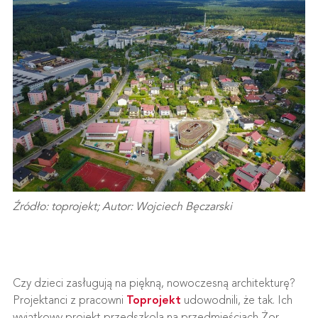
Źródło: toprojekt; Autor: Wojciech Bęczarski
Czy dzieci zasługują na piękną, nowoczesną architekturę?
Projektanci z pracowni
Toprojekt
udowodnili, że tak. Ich
wyjątkowy projekt przedszkola na przedmieściach Żor