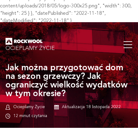
content/uploads/2018/05/logo-300x25.png", "width": 300,
"height": 25 } }, "datePublished": "2022-11-18",
"dateModified": "2022-11-18" }
OCIEPLAMY ŻYCIE
Jak można przygotować dom
na sezon grzewczy? Jak
ograniczyć wielkość wydatków
w tym okresie?
Ocieplamy Życie
Aktualizacja 18 listopada 2022
12 minut czytania