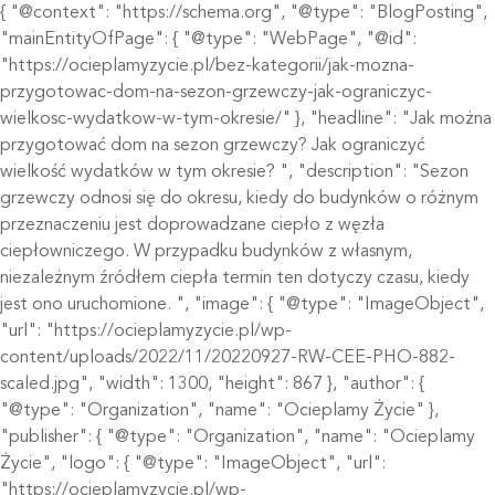
{ "@context": "https://schema.org", "@type": "BlogPosting",
"mainEntityOfPage": { "@type": "WebPage", "@id":
"https://ocieplamyzycie.pl/bez-kategorii/jak-mozna-
przygotowac-dom-na-sezon-grzewczy-jak-ograniczyc-
wielkosc-wydatkow-w-tym-okresie/" }, "headline": "Jak można
przygotować dom na sezon grzewczy? Jak ograniczyć
wielkość wydatków w tym okresie? ", "description": "Sezon
grzewczy odnosi się do okresu, kiedy do budynków o różnym
przeznaczeniu jest doprowadzane ciepło z węzła
ciepłowniczego. W przypadku budynków z własnym,
niezależnym źródłem ciepła termin ten dotyczy czasu, kiedy
jest ono uruchomione. ", "image": { "@type": "ImageObject",
"url": "https://ocieplamyzycie.pl/wp-
content/uploads/2022/11/20220927-RW-CEE-PHO-882-
scaled.jpg", "width": 1300, "height": 867 }, "author": {
"@type": "Organization", "name": "Ocieplamy Życie" },
"publisher": { "@type": "Organization", "name": "Ocieplamy
Życie", "logo": { "@type": "ImageObject", "url":
"https://ocieplamyzycie.pl/wp-